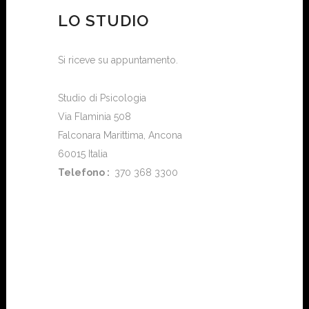
LO STUDIO
Si riceve su appuntamento.
Studio di Psicologia
Via Flaminia 508
Falconara Marittima, Ancona
60015 Italia
Telefono :
370 368 3300