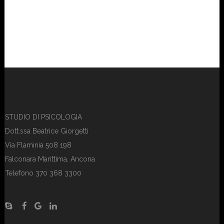
STUDIO DI PSICOLOGIA
Dott.ssa Beatrice Giorgetti
Via Flaminia 508 198
Falconara Marittima, Ancona
Telefono 370 368 3300