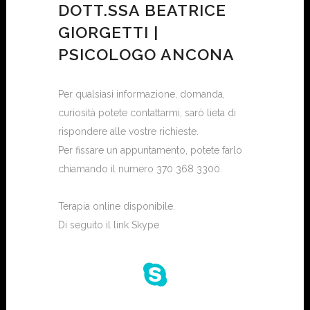
DOTT.SSA BEATRICE
GIORGETTI |
PSICOLOGO ANCONA
Per qualsiasi informazione, domanda,
curiosità potete contattarmi, sarò lieta di
rispondere alle vostre richieste.
Per fissare un appuntamento, potete farlo
chiamando il numero 370 368 3300.
Terapia online disponibile.
Di seguito il link Skype