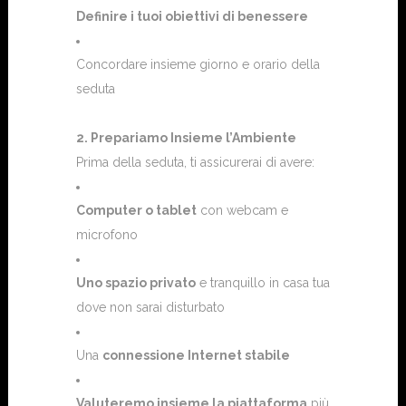
Definire i tuoi obiettivi di benessere
Concordare insieme giorno e orario della
seduta
2. Prepariamo Insieme l’Ambiente
Prima della seduta, ti assicurerai di avere:
Computer o tablet
con webcam e
microfono
Uno spazio privato
e tranquillo in casa tua
dove non sarai disturbato
Una
connessione Internet stabile
Valuteremo insieme la piattaforma
più