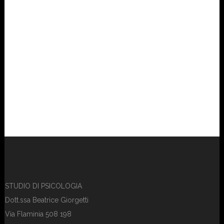
STUDIO DI PSICOLOGIA
Dott.ssa Beatrice Giorgetti
Via Flaminia 508 198