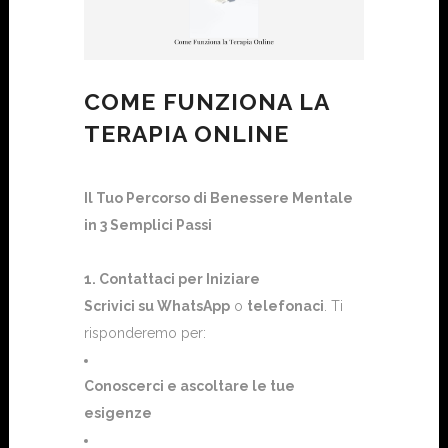
COME FUNZIONA LA
TERAPIA ONLINE
Il Tuo Percorso di Benessere Mentale
in 3 Semplici Passi
1. Contattaci per Iniziare
Scrivici su WhatsApp
o
telefonaci
. Ti
risponderemo per:
Conoscerci e ascoltare le tue
esigenze