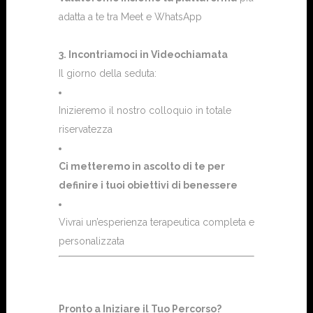
adatta a te tra Meet e WhatsApp
3. Incontriamoci in Videochiamata
Il giorno della seduta:
Inizieremo il nostro colloquio in totale
riservatezza
Ci metteremo in ascolto di te per
definire i tuoi obiettivi di benessere
Vivrai un’esperienza terapeutica completa e
personalizzata
Pronto a Iniziare il Tuo Percorso?