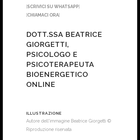
[
SCRIVICI SU WHATSAPP
]
[
CHIAMACI ORA
]
DOTT.SSA BEATRICE
GIORGETTI,
PSICOLOGO E
PSICOTERAPEUTA
BIOENERGETICO
ONLINE
ILLUSTRAZIONE
Autore dell'immagine Beatrice Giorgetti ©
Riproduzione riservata