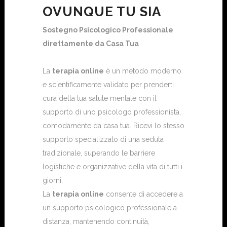
OVUNQUE TU SIA
Sostegno Psicologico Professionale
direttamente da Casa Tua
La
terapia online
è un metodo moderno
e scientificamente validato per prenderti
cura della tua salute mentale con il
supporto di uno psicologo professionista,
comodamente da casa tua. Ricevi lo stesso
supporto specializzato di una seduta
tradizionale, superando le barriere
logistiche e organizzative della vita di tutti i
giorni.
La
terapia online
consente di accedere a
un supporto psicologico professionale a
distanza, mantenendo continuità,