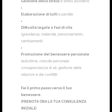
Gestione dello stress
e stress lavorativo
Elaborazione di lutti
e perdite
Difficoltà legate a fasi di vita
(gravidanza, maternità, pensionamento,
cambiamenti)
Promozione del benessere personale
(autostima, crescita personale,
consapevolezza di sé, gestione delle
relazioni e dei conflitti)
Fai il primo passo verso il tuo
benessere.
[
PRENOTA ORA LA TUA CONSULENZA
INIZIALE
]