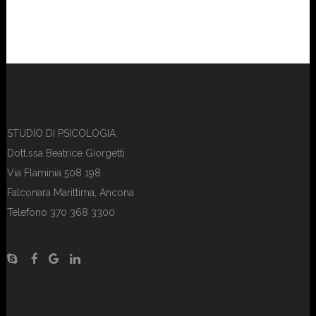
STUDIO DI PSICOLOGIA
Dott.ssa Beatrice Giorgetti
Via Flaminia 508 198
Falconara Marittima, Ancona
Telefono 370 368 3300