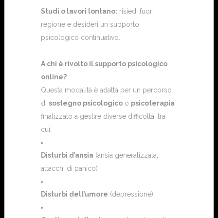
Studi o lavori lontano:
risiedi fuori
regione e desideri un supporto
psicologico continuativo.
A chi è rivolto il supporto psicologico
online?
Questa modalità è adatta per un percorso
di
sostegno psicologico
o
psicoterapia
finalizzato a gestire diverse difficoltà, tra
cui:
Disturbi d’ansia
(ansia generalizzata,
attacchi di panico)
Disturbi dell’umore
(depressione)