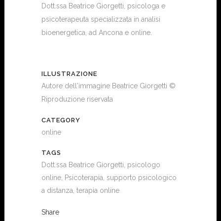
Dott.ssa Beatrice Giorgetti, psicologa e
psicoterapeuta specializzata in analisi
bioenergetica, ad Ancona e online.
ILLUSTRAZIONE
Autore dell'immagine Beatrice Giorgetti ©
Riproduzione riservata
CATEGORY
online
TAGS
Dott.ssa Beatrice Giorgetti, psicologo
online, Psicoterapia, supporto psicologico
a distanza, terapia online
Share