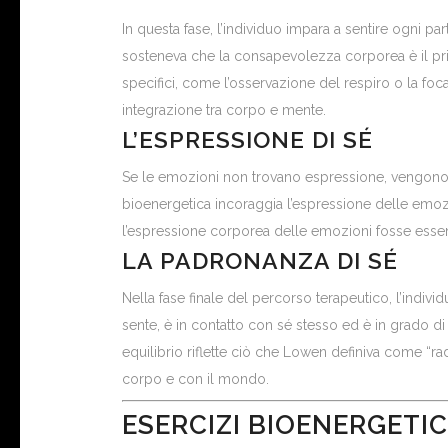
In questa fase, l’individuo impara a sentire ogni
sosteneva che la consapevolezza corporea è il prim
specifici, come l’osservazione del respiro o la fo
integrazione tra corpo e mente.
L’ESPRESSIONE DI SÉ
Se le emozioni non trovano espressione, vengono re
bioenergetica incoraggia l’espressione delle emozi
l’espressione corporea delle emozioni fosse essenzia
LA PADRONANZA DI SÉ
Nella fase finale del percorso terapeutico, l’indi
sente, è in contatto con sé stesso ed è in grado di
equilibrio riflette ciò che Lowen definiva come “
corpo e con il mondo.
ESERCIZI BIOENERGETI