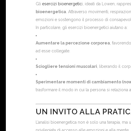
Gli
esercizi bioenergetic
i, ideati da Lowen, rappr
bioenergetica
. Attraverso movimenti, respirazion
emozioni e sostengono il processo di consapevo
In particolare, gli esercizi bioenergetici aiutano a:
Aumentare la percezione corporea
, favorend
ad esse collegate.
Sciogliere tensioni muscolari
, liberando il co
Sperimentare momenti di cambiamento (no
trasformare il modo in cui la persona si relaziona 
UN INVITO ALLA PRATI
L’analisi bioenergetica non è solo una terapia, ma
privilegiata di accesso alle emozioni e alla mente