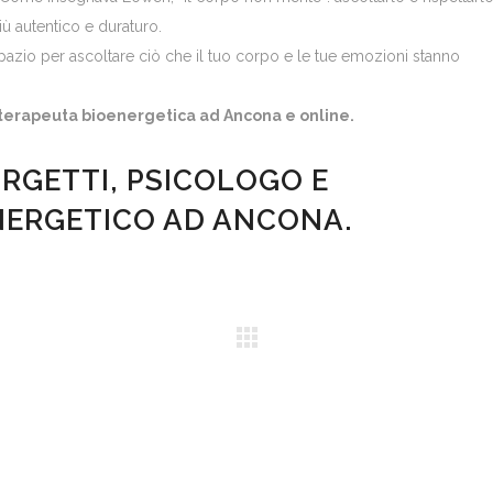
iù autentico e duraturo.
spazio per ascoltare ciò che il tuo corpo e le tue emozioni stanno
coterapeuta bioenergetica ad Ancona e online.
ORGETTI, PSICOLOGO E
NERGETICO AD ANCONA.