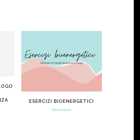
VIEW
OLOGO
O
NZA
ESERCIZI BIOENERGETICI
Benessere