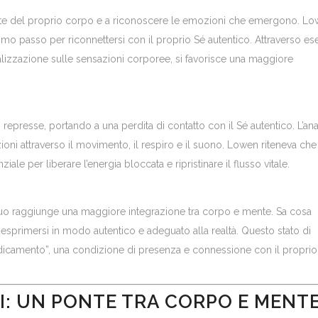
 parte del proprio corpo e a riconoscere le emozioni che emergono. L
o passo per riconnettersi con il proprio Sé autentico. Attraverso ese
calizzazione sulle sensazioni corporee, si favorisce una maggiore
presse, portando a una perdita di contatto con il Sé autentico. L’anal
oni attraverso il movimento, il respiro e il suono. Lowen riteneva che
le per liberare l’energia bloccata e ripristinare il flusso vitale.
viduo raggiunge una maggiore integrazione tra corpo e mente. Sa cosa
 esprimersi in modo autentico e adeguato alla realtà. Questo stato di
radicamento”, una condizione di presenza e connessione con il proprio
CI: UN PONTE TRA CORPO E MENT