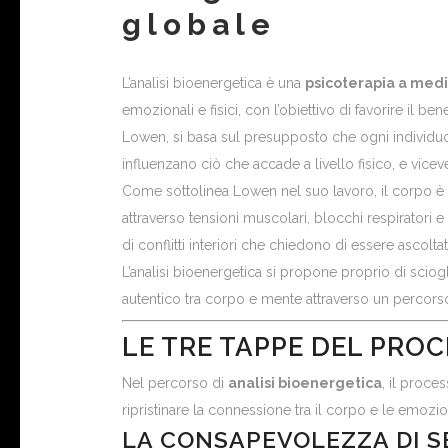
globale
L’analisi bioenergetica è una
psicoterapia a med
emozionali e fisici, con l’obiettivo di favorire il
Lowen, si basa sul presupposto che ogni individuo s
influenzano ciò che accade a livello fisico, e vicev
Come sottolinea Lowen nel suo lavoro, il corpo è i
attraverso tensioni muscolari, blocchi respiratori e
di conflitti interiori che chiedono di essere ascoltati
L’analisi bioenergetica si propone proprio di sciogl
autentico tra corpo e mente attraverso un percors
LE TRE TAPPE DEL PRO
Nel percorso di
analisi bioenergetica
, il proces
ripristinare la connessione tra il corpo e le emozio
LA CONSAPEVOLEZZA DI S