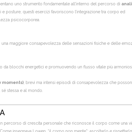
esentano uno strumento fondamentale all’interno del percorso di
anali
i e posture, questi esercizi favoriscono l’integrazione tra corpo ed
lezza psicocorporea.
o una maggiore consapevolezza delle sensazioni fisiche e delle emoz
rpo da blocchi energetici e promuovendo un flusso vitale più armonios
w moments)
, brevi ma intensi episodi di consapevolezza che posso
a sé stessa e al mondo.
CA
 un percorso di crescita personale che riconosce il corpo come una vi
. Come insegnava Lowen, “il corpo non mente”: ascoltarlo e rispettarl