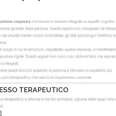
iazione corporea
che lavora in maniera integrata su aspetti cognitivi,
 benessere globale della persona. Questo approccio, sviluppato da Alexa
ia un’unità mente-corpo inscindibile: gli stati psicologici riflettono e
ersa.
l luogo in cui le emozioni, soprattutto quelle represse, si manifestan
 posture rigide. Questi segnali non sono solo sintomi fisici, ma espres
 e integrati.
iere questi blocchi, aiutando la persona a ritrovare un equilibrio più
o psicoterapeutico che valorizza l’esperienza corporea.
CESSO TERAPEUTICO
so terapeutico si articola in tre fasi principali, ognuna delle quali mira 
ni.
É