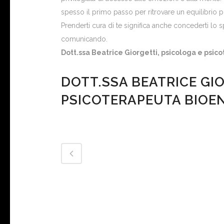
spesso il primo passo per ritrovare un equilibrio p
Prenderti cura di te significa anche concederti lo 
comunicando.
Dott.ssa Beatrice Giorgetti, psicologa e psi
DOTT.SSA BEATRICE GI
PSICOTERAPEUTA BIOE