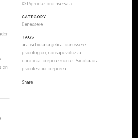
© Riproduzione riservata
CATEGORY
Benessere
nder
TAGS
analisi bioenergetica, benessere
psicologico, consapevolezza
o
corporea, corpo e mente, Psicoterapia,
sioni
psicoterapia corporea
Share
a