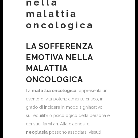
nella
malattia
oncologica
LA SOFFERENZA
EMOTIVA NELLA
MALATTIA
ONCOLOGICA
La
malattia oncologica
rappresenta un
evento di vita potenzialmente critico, in
grado di incidere in modo significativo
sull’equilibrio psicologico della persona e
dei suoi familiari. Alla diagnosi di
neoplasia
possono associarsi vissuti