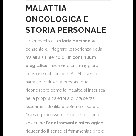
MALATTIA
ONCOLOGICA E
STORIA PERSONALE
Il riferimento alla
storia personale
consente di integrare l’esperienza della
malattia all’interno di un
continuum
biografico
, favorendo una maggiore
coesione del senso di Sé. Attraverso la
narrazione di sé, la persona può
riconoscere come la malattia si inserisca
nella propria traiettoria di vita senza
esaurirne l’identità o definirne il valore.
Questo processo di integrazione può
sostenere l’
adattamento psicologico
,
riducendo il senso di frammentazione e