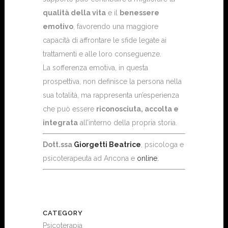
qualità della vita
e il
benessere
emotivo
, favorendo una maggiore
capacità di affrontare le sfide legate ai
trattamenti e alle loro conseguenze.
La sofferenza emotiva, in questa
prospettiva, non definisce la persona nella
sua totalità, ma rappresenta un’esperienza
che può essere
riconosciuta, accolta e
integrata
all’interno della propria storia.
Dott.ssa
Giorgetti Beatrice
, psicologa e
psicoterapeuta ad Ancona e
online.
CATEGORY
Psicoterapia