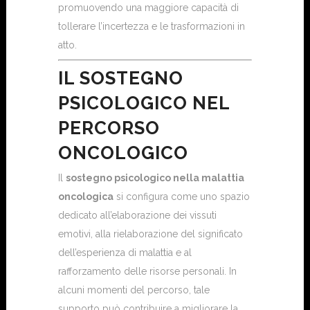
promuovendo una maggiore capacità di
tollerare l’incertezza e le trasformazioni in
atto.
IL SOSTEGNO
PSICOLOGICO NEL
PERCORSO
ONCOLOGICO
Il
sostegno psicologico nella malattia
oncologica
si configura come uno spazio
dedicato all’elaborazione dei vissuti
emotivi, alla rielaborazione del significato
dell’esperienza di malattia e al
rafforzamento delle risorse personali. In
alcuni momenti del percorso, tale
supporto può contribuire a migliorare la