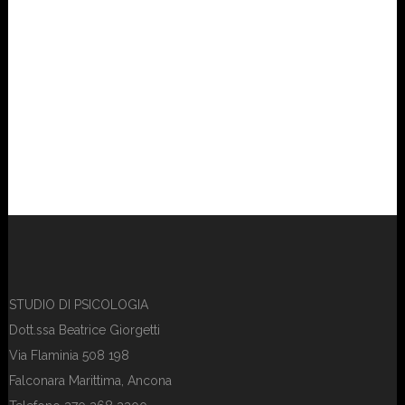
STUDIO DI PSICOLOGIA
Dott.ssa Beatrice Giorgetti
Via Flaminia 508 198
Falconara Marittima, Ancona