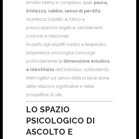
emotivi intensi e complessi, quali
paura,
tristezza, rabbia, senso di perdita
,
incertezza rispetto al futuro e
preoccupazioni legate ai cambiamenti
corporei e relazionali.
Accanto agli aspetti medici e terapeutici,
l’esperienza oncologica coinvolge
profondamente la
dimensione emotiva
e identitaria
dell’individuo, sollecitando
interrogativi sul senso della propria storia,
delle relazioni significative e delle
prospettive di vita.
LO SPAZIO
PSICOLOGICO DI
ASCOLTO E