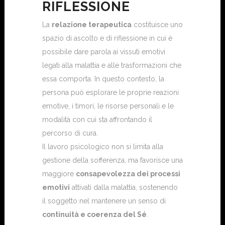
RIFLESSIONE
La
relazione terapeutica
costituisce uno
spazio di ascolto e di riflessione in cui è
possibile dare parola ai vissuti emotivi
legati alla malattia e alle trasformazioni che
essa comporta. In questo contesto, la
persona può esplorare le proprie reazioni
emotive, i timori, le risorse personali e le
modalità con cui sta affrontando il
percorso di cura.
Il lavoro psicologico non si limita alla
gestione della sofferenza, ma favorisce una
maggiore
consapevolezza dei processi
emotivi
attivati dalla malattia, sostenendo
il soggetto nel mantenere un senso di
continuità e coerenza del Sé
.